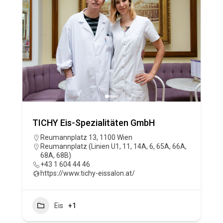
TICHY Eis-Spezialitäten GmbH
Reumannplatz 13, 1100 Wien
Reumannplatz (Linien U1, 11, 14A, 6, 65A, 66A,
68A, 68B)
+43 1 604 44 46
https://www.tichy-eissalon.at/
Eis
+1