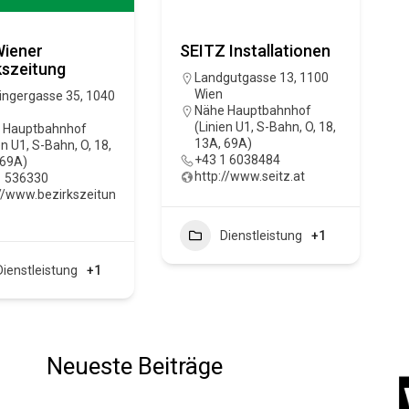
Wiener
SEITZ Installationen
kszeitung
Landgutgasse 13, 1100
Wien
ingergasse 35, 1040
Nähe Hauptbahnhof
(Linien U1, S-Bahn, O, 18,
 Hauptbahnhof
13A, 69A)
en U1, S-Bahn, O, 18,
+43 1 6038484
 69A)
http://www.seitz.at
1 536330
//www.bezirkszeitun
Dienstleistung
+1
Dienstleistung
+1
Neueste Beiträge