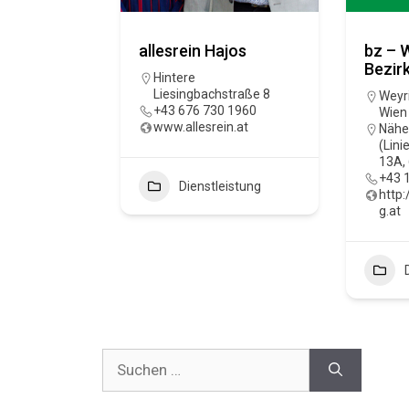
allesrein Hajos
bz – 
Bezir
Hintere
Liesingbachstraße 8
Weyr
+43 676 730 1960
Wien
www.allesrein.at
Nähe
(Lini
13A,
+43 
Dienstleistung
http:
g.at
Suchen
nach: