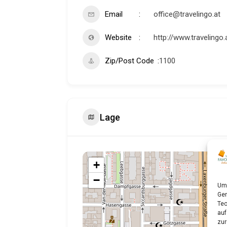
Email
office@travelingo.at
Website
http://www.travelingo.
Zip/Post Code
1100
Lage
+
−
Um 
Ger
Tec
auf
zur