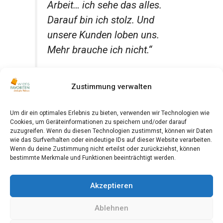
Arbeit… ich sehe das alles.
Darauf bin ich stolz. Und
unsere Kunden loben uns.
Mehr brauche ich nicht.“
Zustimmung verwalten
Mit Favoriten verbindet sie ein sehr
heimatliches Gefühl. Durch das sehr
gemischte Publikum fühlt sie sich ein
Um dir ein optimales Erlebnis zu bieten, verwenden wir Technologien wie
Cookies, um Geräteinformationen zu speichern und/oder darauf
bisschen wie zu Hause. Im zehnten
zuzugreifen. Wenn du diesen Technologien zustimmst, können wir Daten
Bezirk war sie schon in ihrer ersten Zeit
wie das Surfverhalten oder eindeutige IDs auf dieser Website verarbeiten.
Wenn du deine Zustimmung nicht erteilst oder zurückziehst, können
in Österreich des Öfteren unterwegs, da
bestimmte Merkmale und Funktionen beeinträchtigt werden.
ihr ehemaliger Mann hier in einem
Studentenheim wohnte.
Akzeptieren
Ablehnen